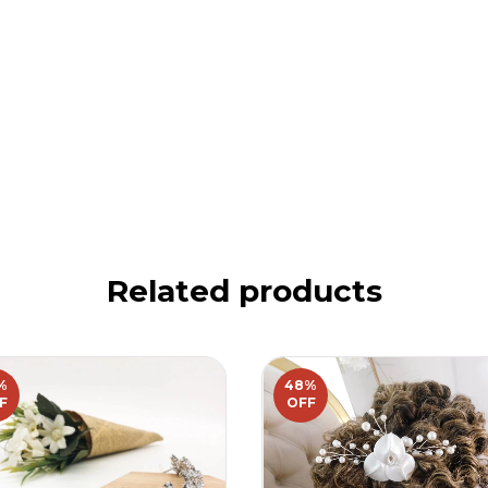
Related products
%
48
%
F
OFF