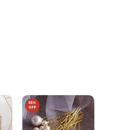
55
%
49
%
OFF
OFF