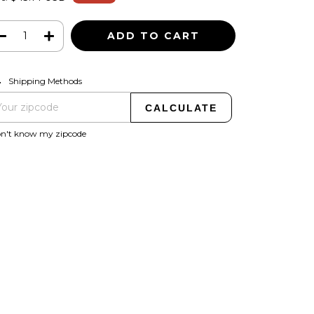
CHANGE ZIPCODE
pping for zipcode:
Shipping Methods
CALCULATE
on't know my zipcode