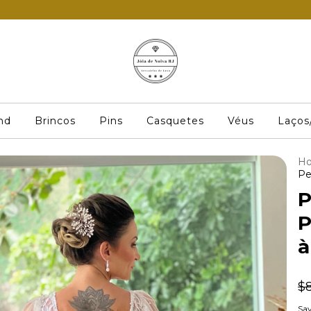
nd
Brincos
Pins
Casquetes
Véus
Laços
H
Pe
P
P
à
$
Sav