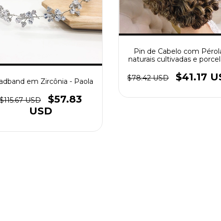
Pin de Cabelo com Pérol
naturais cultivadas e porce
fria
$41.17 
$78.42 USD
dband em Zircônia - Paola
$57.83
$115.67 USD
USD