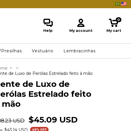
0
Help
My account
My cart
/Presilhas
Vestuário
Lembracinhas
ome
>
>
nte de Luxo de Perólas Estrelado feito à mão
ente de Luxo de
erólas Estrelado feito
 mão
$45.09 USD
88.23 USD
$43.14 USD
e:
49
% OFF