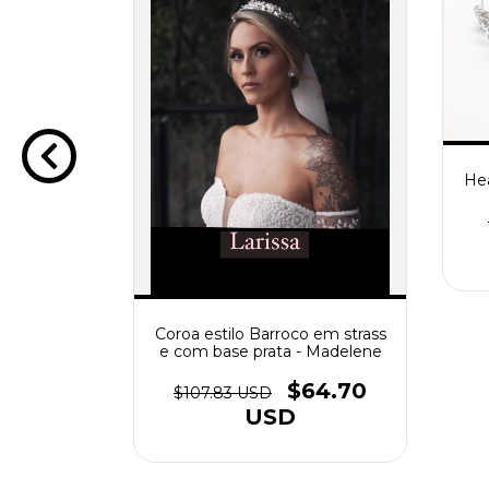
dio em
oivas
43.13
Hea
Coroa estilo Barroco em strass
e com base prata - Madelene
$64.70
$107.83 USD
USD