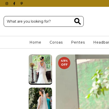
Home
Coroas
Pentes
Headba
49
%
OFF