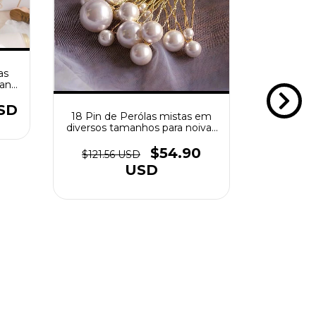
as
lana
USD
18 Pin de Perólas mistas em
diversos tamanhos para noivas
modernas
$96.0
$54.90
$121.56 USD
USD