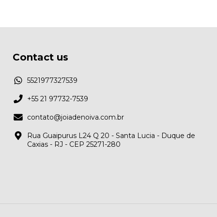
Contact us
5521977327539
+55 21 97732-7539
contato@joiadenoiva.com.br
Rua Guaipurus L24 Q 20 - Santa Lucia - Duque de
Caxias - RJ - CEP 25271-280