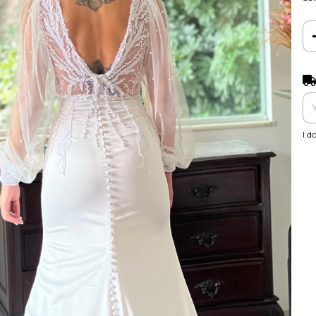
Shi
I d