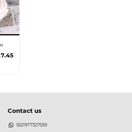
as
7.45
Contact us
5521977327539