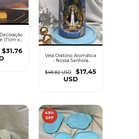
 Decoração
e (11cm x
m)
$31.76
Vela Oratório Aromática
D
- Nossa Senhora
Aparecida
$17.45
$48.82 USD
USD
49
%
OFF