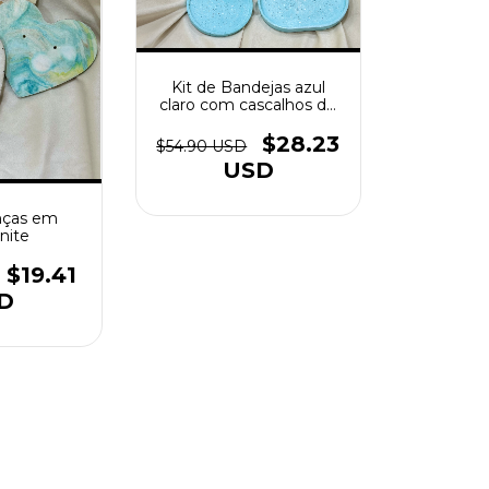
Kit de Bandejas azul
claro com cascalhos de
concha
$28.23
$54.90 USD
USD
anças em
nite
$19.41
D