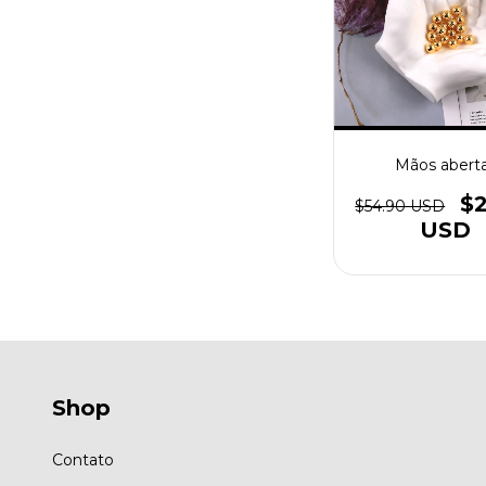
Mãos abert
$2
$54.90 USD
USD
Shop
Contato