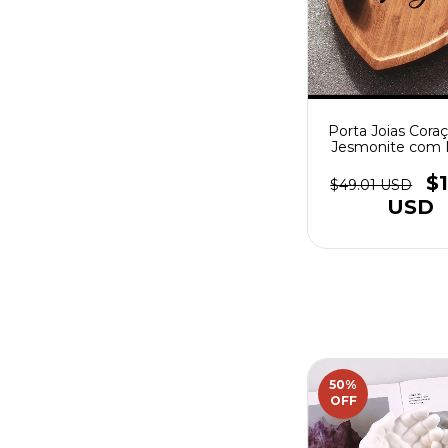
Porta Joias Cor
Jesmonite com
Metalizado - (c
$1
$49.01 USD
USD
50
%
OFF