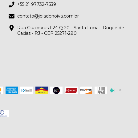
+55 21 97732-7539
contato@joiadenoiva.com.br
Rua Guaipurus L24 Q 20 - Santa Lucia - Duque de
Caxias - RJ - CEP 25271-280