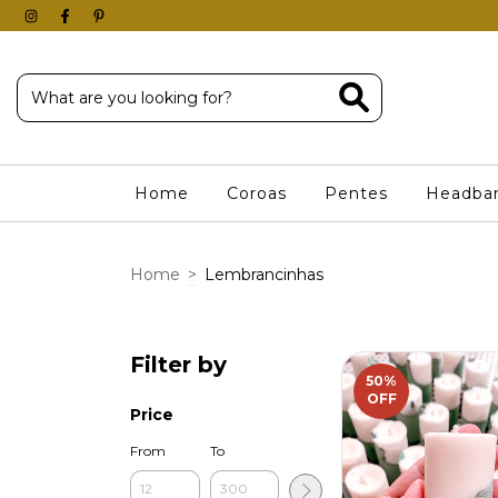
Home
Coroas
Pentes
Headba
Home
>
Lembrancinhas
Filter by
50
%
OFF
Price
From
To