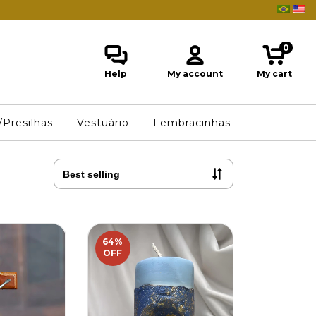
0
Help
My account
My cart
/Presilhas
Vestuário
Lembracinhas
64
%
OFF