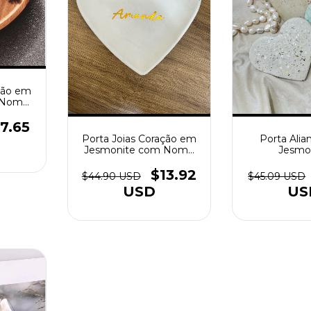
ação em
 Nome
ópia)
7.65
Porta Ali
Porta Joias Coração em
Jesmo
Jesmonite com Nome
Metalizado
$13.92
$45.09 USD
$44.90 USD
US
USD