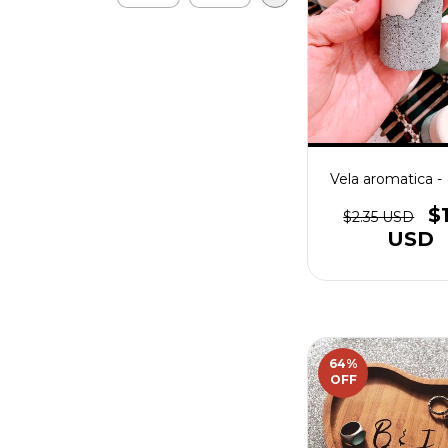
Vela aromatica - 
$
$2.35 USD
USD
64
%
OFF