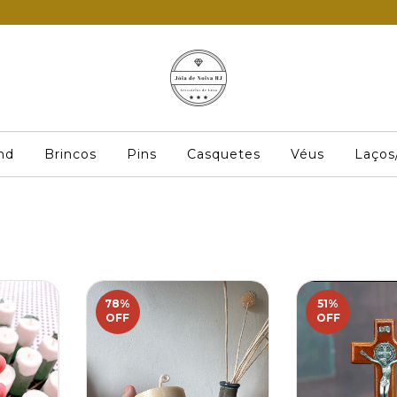
nd
Brincos
Pins
Casquetes
Véus
Laços
78
%
51
%
OFF
OFF