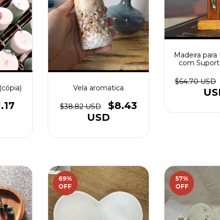
Madeira para
com Suport
5,5c
$64.70 USD
Vela aromatica
(cópia)
US
$8.43
1.17
$38.82 USD
USD
69
%
57
%
OFF
OFF