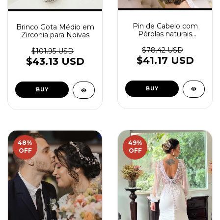
Pin de Cabelo com
Brinco Gota Médio em
Pérolas naturais
Zirconia para Noivas
cultivadas e porcelana
fria
$78.42 USD
$101.95 USD
$41.17 USD
$43.13 USD
BUY
48
%
49
%
OFF
OFF