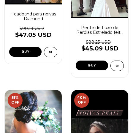
Headband para noivas
Diamond
Pente de Luxo de
$90.19 USD
Perólas Estrelado feito
$47.05 USD
à mão
$88.23 USD
$45.09 USD
51
%
40
%
OFF
OFF