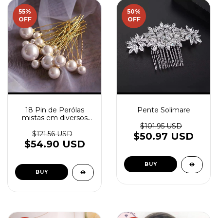
55
%
50
%
OFF
OFF
18 Pin de Perólas
Pente Solimare
mistas em diversos
tamanhos para noivas
$101.95 USD
modernas
$121.56 USD
$50.97 USD
$54.90 USD