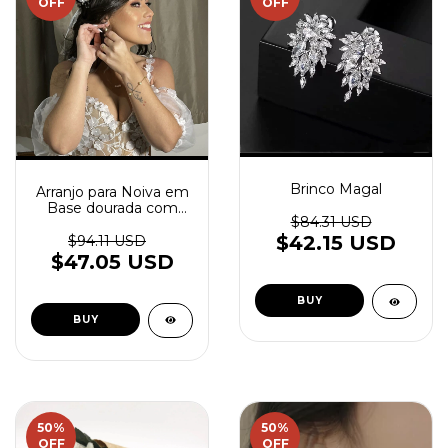
OFF
OFF
Brinco Magal
Arranjo para Noiva em
Base dourada com
$84.31 USD
flores - Nataly
$42.15 USD
$94.11 USD
$47.05 USD
50
%
50
%
OFF
OFF