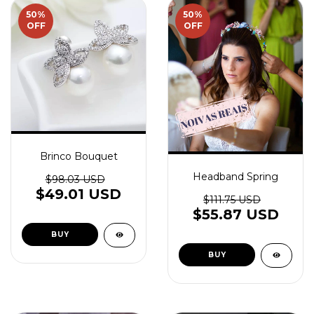
50
%
50
%
OFF
OFF
Brinco Bouquet
Headband Spring
$98.03 USD
$49.01 USD
$111.75 USD
$55.87 USD