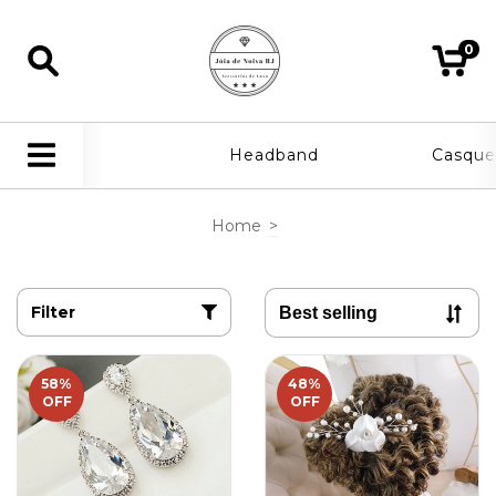
0
Headband
Casque
Home
>
Filter
58
%
48
%
OFF
OFF