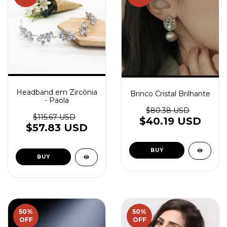
Headband em Zircônia
Brinco Cristal Brilhante
- Paola
$80.38 USD
$115.67 USD
$40.19 USD
$57.83 USD
50
%
50
%
OFF
OFF