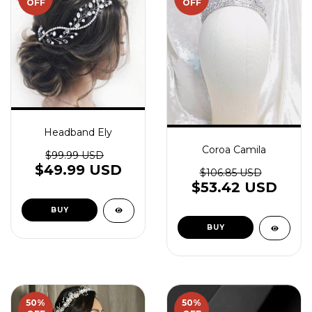
OFF
OFF
Headband Ely
Coroa Camila
$99.99 USD
$49.99 USD
$106.85 USD
$53.42 USD
50
%
50
%