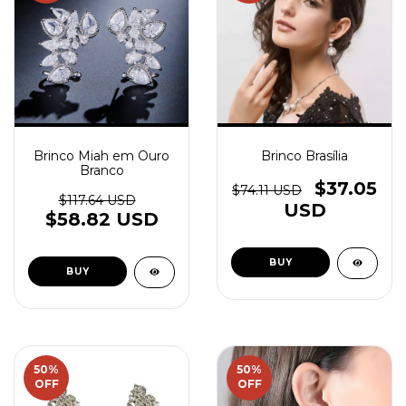
Brinco Miah em Ouro
Brinco Brasília
Branco
$37.05
$74.11 USD
$117.64 USD
USD
$58.82 USD
50
%
50
%
OFF
OFF