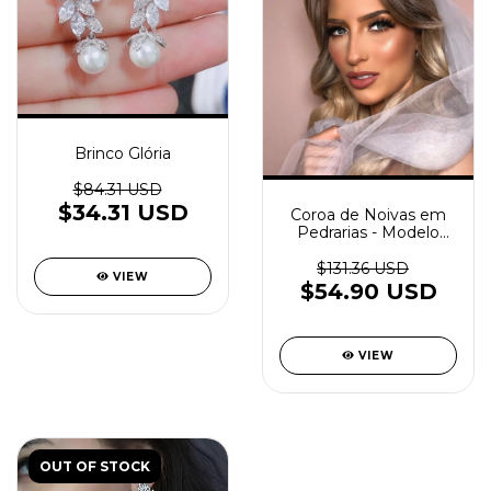
Brinco Glória
$84.31 USD
$34.31 USD
Coroa de Noivas em
Pedrarias - Modelo
Victoria
$131.36 USD
VIEW
$54.90 USD
VIEW
OUT OF STOCK