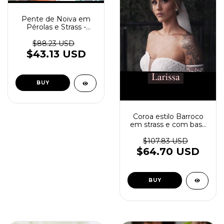
Pente de Noiva em
Pérolas e Strass -
Angelina
$88.23 USD
$43.13 USD
Coroa estilo Barroco
em strass e com base
prata - Madelene
$107.83 USD
$64.70 USD