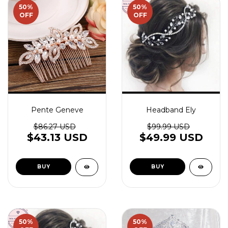
50
%
50
%
OFF
OFF
Pente Geneve
Headband Ely
$86.27 USD
$99.99 USD
$43.13 USD
$49.99 USD
50
%
50
%