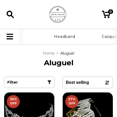
0
Headband
Casque
Home
>
Aluguel
Aluguel
Filter
35
%
27
%
OFF
OFF