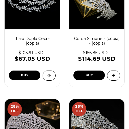
Tiara Dupla Ceci -
Coroa Simone - (cópia)
(cópia)
- (cópia)
$103.91 USD
$156.85 USD
$67.05 USD
$114.69 USD
28
%
28
%
OFF
OFF