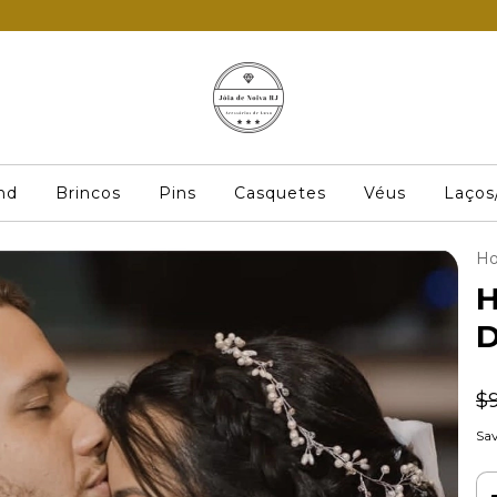
nd
Brincos
Pins
Casquetes
Véus
Laços
H
H
D
$
Sav