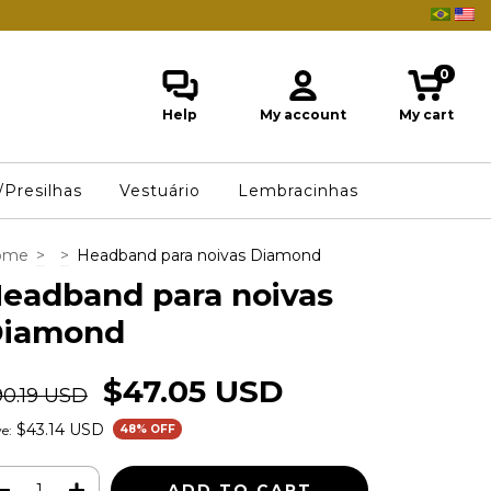
0
Help
My account
My cart
/Presilhas
Vestuário
Lembracinhas
ome
>
>
Headband para noivas Diamond
eadband para noivas
iamond
$47.05 USD
90.19 USD
$43.14 USD
e:
48
% OFF