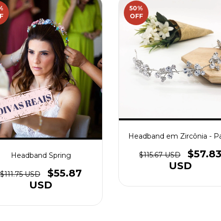
%
50
%
F
OFF
Headband em Zircônia - P
$57.8
$115.67 USD
Headband Spring
USD
$55.87
$111.75 USD
USD