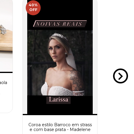
40
%
51
%
OFF
OFF
Pente de
Str
$88.23 U
aola
3
Coroa estilo Barroco em strass
e com base prata - Madelene