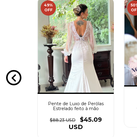
49
%
50
OFF
OF
mistas em
ara noivas
54.90
Pente de Luxo de Perólas
Estrelado feito à mão
$45.09
$88.23 USD
USD