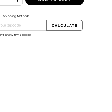
CHANGE ZIPCODE
pping for zipcode:
Shipping Methods
CALCULATE
on't know my zipcode