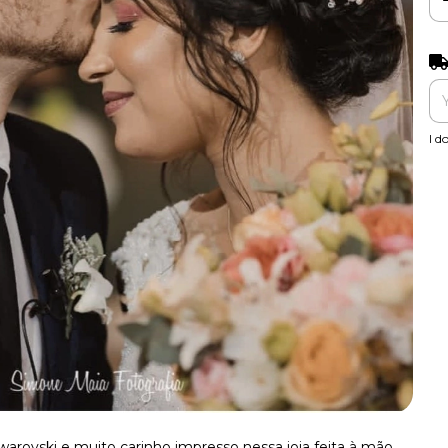
Shi
I d
warovski e muito carinho impresso nessa joia feita à mão.