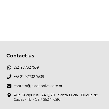
Contact us
5521977327539
+55 21 97732-7539
contato@joiadenoiva.com.br
Rua Guaipurus L24 Q 20 - Santa Lucia - Duque de
Caxias - RJ - CEP 25271-280