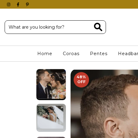
Home
Coroas
Pentes
Headba
48
%
OFF