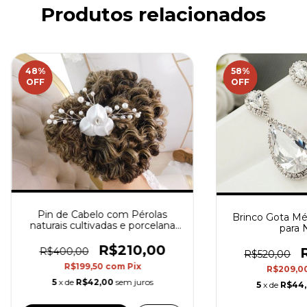
Produtos relacionados
48
%
58
%
OFF
OFF
Pin de Cabelo com Pérolas
Brinco Gota Mé
naturais cultivadas e porcelana
para 
fria
R$210,00
R$400,00
R$520,00
R$199,50
com
Pix
R$209,0
5
x de
R$42,00
sem juros
5
x de
R$44