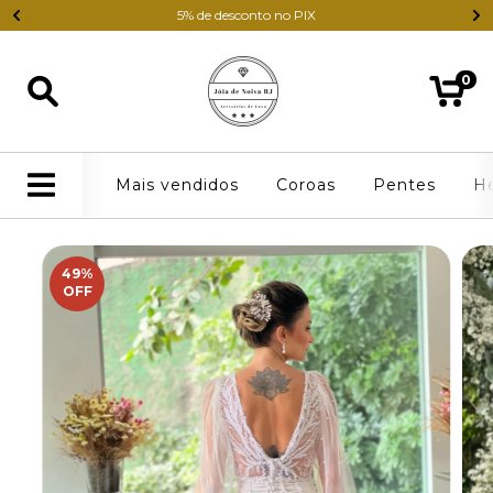
5% de desconto no PIX
0
Mais vendidos
Coroas
Pentes
H
49
%
OFF