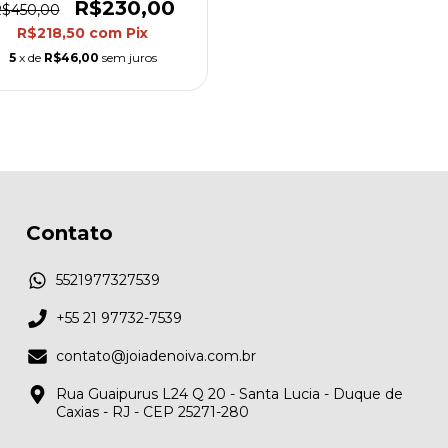
R$230,00
$450,00
R$218,50
com
Pix
5
x de
R$46,00
sem juros
Contato
5521977327539
+55 21 97732-7539
contato@joiadenoiva.com.br
Rua Guaipurus L24 Q 20 - Santa Lucia - Duque de
Caxias - RJ - CEP 25271-280