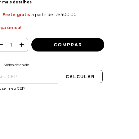
r mais detalhes
Frete grátis
a partir de
R$400,00
ça única!
ALTERAR CEP
regas para o CEP:
Meios de envio
CALCULAR
o sei meu CEP