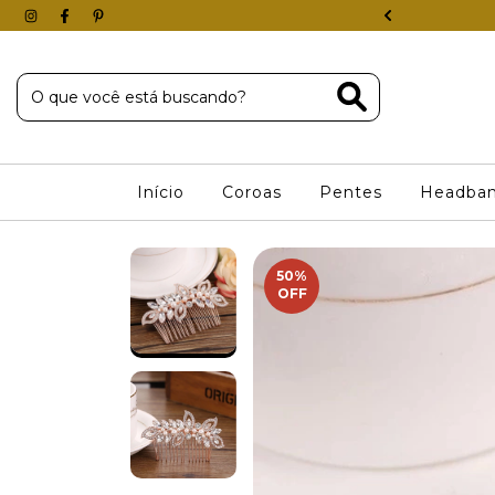
 COM 40% DE DESCONTO
Início
Coroas
Pentes
Headba
50
%
OFF