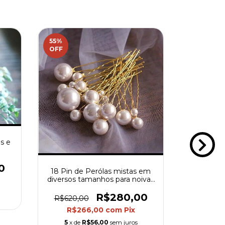
55
%
48
%
OFF
OFF
s e
0
18 Pin de Perólas mistas em
Headb
diversos tamanhos para noivas
modernas
R$280,00
R$620,00
R$460,
R$266,00
com
Pix
R$2
5
x de
R$56,00
sem juros
5
x de