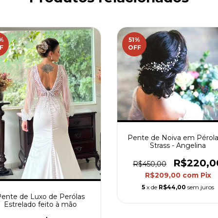
%
51
%
F
OFF
Pente de Noiva em Pérola
Strass - Angelina
R$220,0
R$450,00
R$209,00
com
Pix
5
x de
R$44,00
sem juros
ente de Luxo de Perólas
Estrelado feito à mão