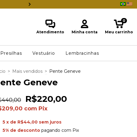
ESTAMOS INDO EMBORA DO BRASI
0
Atendimento
Minha conta
Meu carrinho
Presilhas
Vestuário
Lembracinhas
cio
>
Mais vendidos
>
Pente Geneve
ente Geneve
R$220,00
$440,00
$209,00
com
Pix
5
x de
R$44,00
sem juros
5% de desconto
pagando com Pix