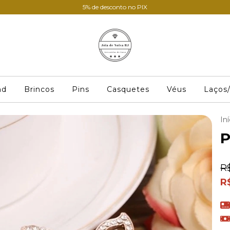
5% de desconto no PIX
nd
Brincos
Pins
Casquetes
Véus
Laços/
Iní
P
R
R