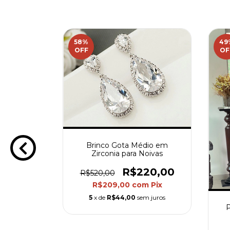
58
%
49
OFF
OF
Brinco Gota Médio em
Zirconia para Noivas
R$220,00
R$520,00
a em Base
R$209,00
com
Pix
 - Nataly
5
x de
R$44,00
sem juros
40,00
P
m
Pix
m juros