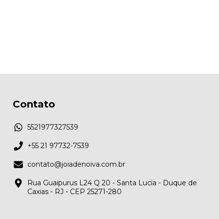
Contato
5521977327539
+55 21 97732-7539
contato@joiadenoiva.com.br
Rua Guaipurus L24 Q 20 - Santa Lucia - Duque de
Caxias - RJ - CEP 25271-280