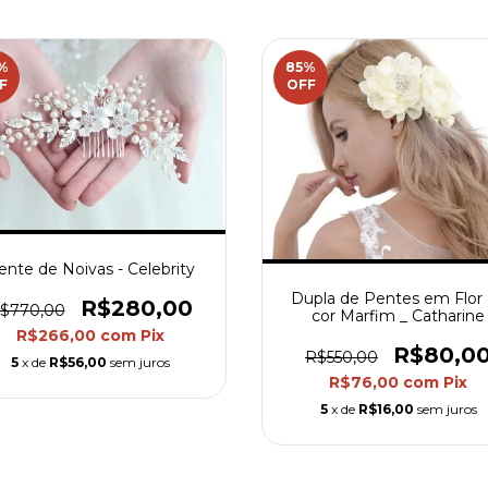
%
85
%
F
OFF
ente de Noivas - Celebrity
Dupla de Pentes em Flor
R$280,00
$770,00
cor Marfim _ Catharine
R$266,00
com
Pix
R$80,0
R$550,00
5
x de
R$56,00
sem juros
R$76,00
com
Pix
5
x de
R$16,00
sem juros