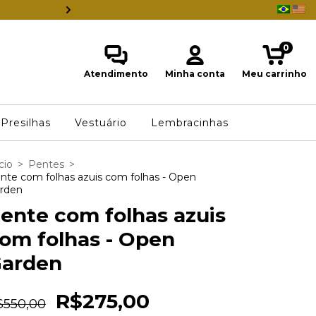
ESTAMOS INDO EMBORA DO BRASI
0
Atendimento
Minha conta
Meu carrinho
Presilhas
Vestuário
Lembracinhas
cio
>
Pentes
>
nte com folhas azuis com folhas - Open
rden
ente com folhas azuis
om folhas - Open
arden
R$275,00
$550,00