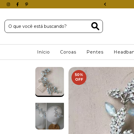
 COM 40% DE DESCONTO
Início
Coroas
Pentes
Headba
50
%
OFF