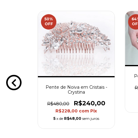
50
%
64
OFF
OF
a cabelo -
P
15,00
m
Pix
Pente de Noiva em Cristais -
R
Crystina
m juros
R$240,00
R$480,00
R$228,00
com
Pix
5
x de
R$48,00
sem juros