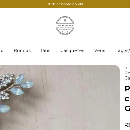
5% de desconto no PIX
nd
Brincos
Pins
Casquetes
Véus
Laços/
Iní
Pe
Ga
P
c
G
R