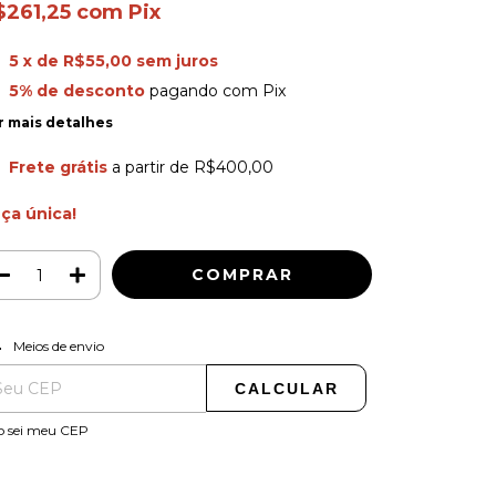
$261,25
com
Pix
5
x de
R$55,00
sem juros
5% de desconto
pagando com Pix
r mais detalhes
Frete grátis
a partir de
R$400,00
ça única!
ALTERAR CEP
regas para o CEP:
Meios de envio
CALCULAR
o sei meu CEP