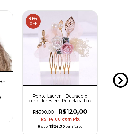
69
%
53
%
OFF
OFF
 de
Pente trip
Pente Lauren - Dourado e
0
Dour
com Flores em Porcelana Fria
R$120,00
R$490,
R$390,00
R$2
R$114,00
com
Pix
5
x de
5
x de
R$24,00
sem juros