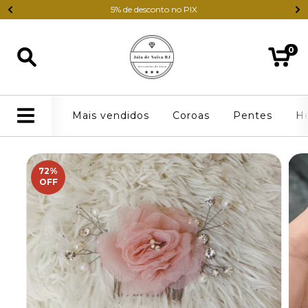
5% de desconto no PIX
0
Mais vendidos
Coroas
Pentes
H
72
%
OFF