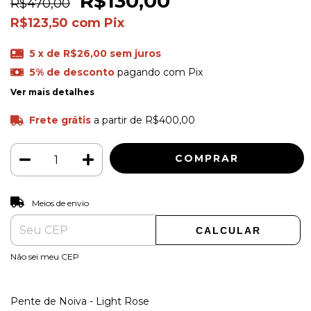
R$130,00
R$470,00
R$123,50
com
Pix
5
x de
R$26,00
sem juros
5% de desconto
pagando com Pix
Ver mais detalhes
Frete grátis
a partir de
R$400,00
ALTERAR CEP
Entregas para o CEP:
Meios de envio
CALCULAR
Não sei meu CEP
Pente de Noiva - Light Rose