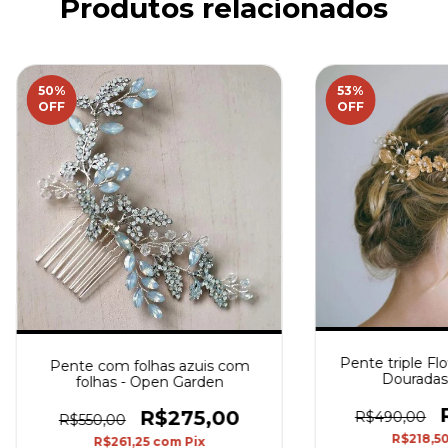
Produtos relacionados
50
%
53
%
OFF
OFF
Pente triple Fl
Pente com folhas azuis com
Douradas 
folhas - Open Garden
R$275,00
R$490,00
R$550,00
R$218,5
R$261,25
com
Pix