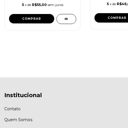
5
x de
R$46
5
x de
R$55,00
sem juros
Institucional
Contato
Quem Somos