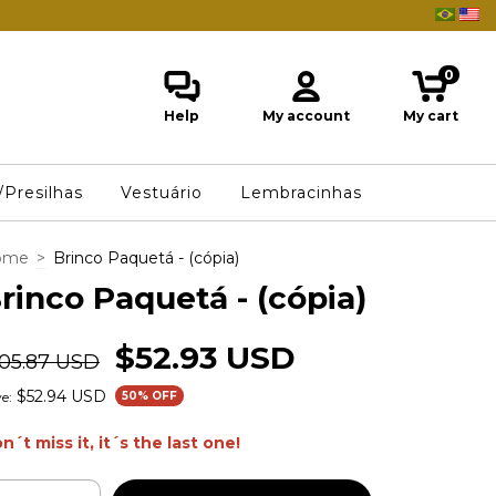
0
Help
My account
My cart
/Presilhas
Vestuário
Lembracinhas
ome
>
Brinco Paquetá - (cópia)
rinco Paquetá - (cópia)
$52.93 USD
105.87 USD
$52.94 USD
e:
50
% OFF
n´t miss it, it´s the last one!