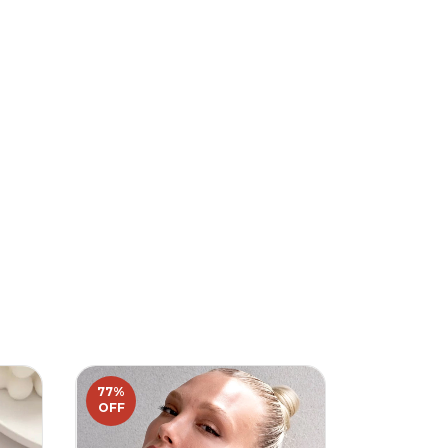
77
%
50
%
OFF
OFF