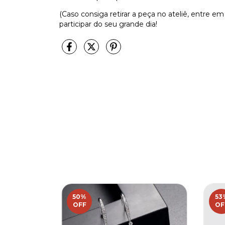
(Caso consiga retirar a peça no ateliê, entre em
participar do seu grande dia!
50
%
53
OFF
OF