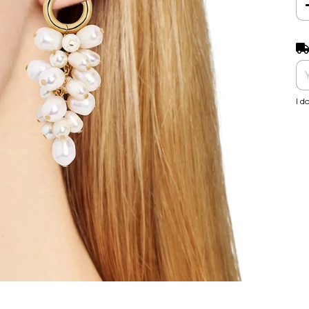
Shi
I d