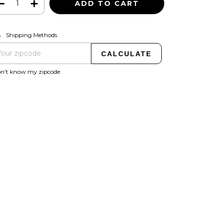
CHANGE ZIPCODE
pping for zipcode:
Shipping Methods
CALCULATE
on't know my zipcode