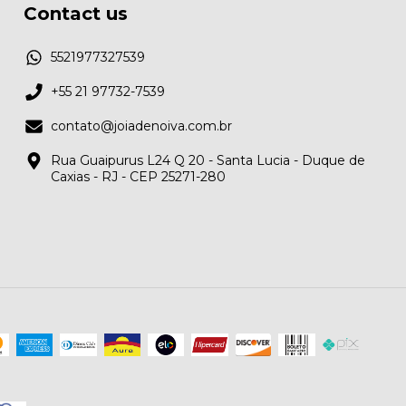
Contact us
5521977327539
+55 21 97732-7539
contato@joiadenoiva.com.br
Rua Guaipurus L24 Q 20 - Santa Lucia - Duque de
Caxias - RJ - CEP 25271-280