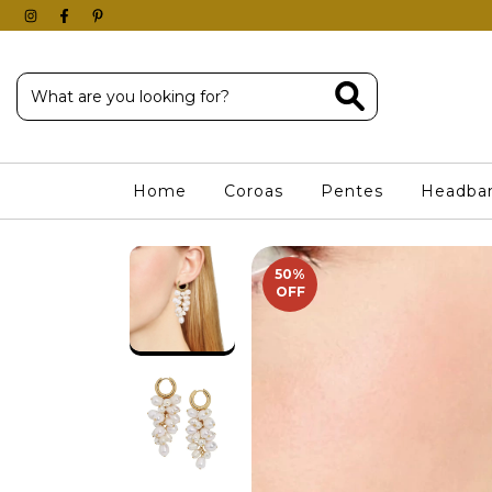
Home
Coroas
Pentes
Headba
50
%
OFF