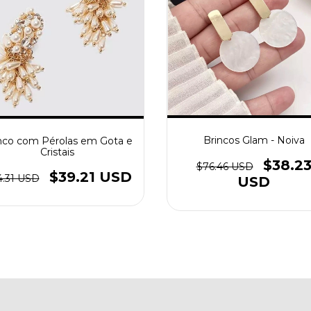
Brincos Glam - Noiva
nco com Pérolas em Gota e
Cristais
$38.2
$76.46 USD
$39.21 USD
.31 USD
USD