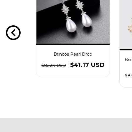
Brincos Pearl Drop
dy
Bri
$41.17 USD
$82.34 USD
50.97
$84