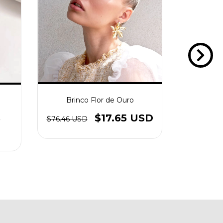
Brinco Flor de Ouro
Brinc
$17.65 USD
3
$76.46 USD
$101.9