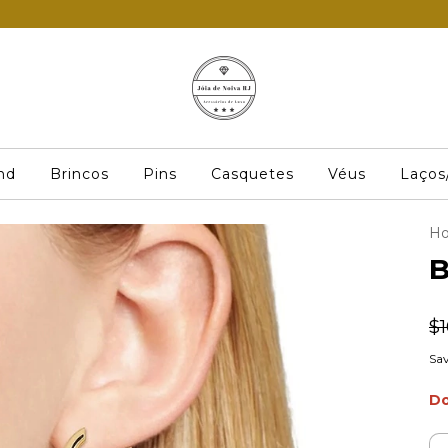
nd
Brincos
Pins
Casquetes
Véus
Laços
H
B
$
Sav
Do