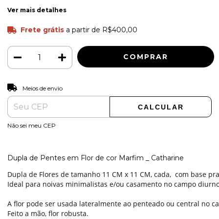
Ver mais detalhes
Frete grátis
a partir de
R$400,00
ALTERAR CEP
Entregas para o CEP:
Meios de envio
CALCULAR
Não sei meu CEP
Dupla de Pentes em Flor de cor Marfim _ Catharine
Dupla de Flores de tamanho 11 CM x 11 CM, cada, com base pra
Ideal para noivas minimalistas e/ou casamento no campo diurno
A flor pode ser usada lateralmente ao penteado ou central no ca
Feito a mão, flor robusta.