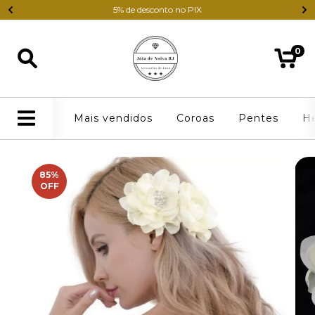
5% de desconto no PIX
0
Mais vendidos
Coroas
Pentes
H
85
%
OFF