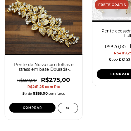
FRETE GRÁTIS
Pente acessóri
Lul
R$870,00
R$489,2
5
x de
R$103
Pente de Noiva com folhas e
strass em base Dourada-
Universe Within Gold
R$275,00
R$550,00
R$261,25
com
Pix
5
x de
R$55,00
sem juros