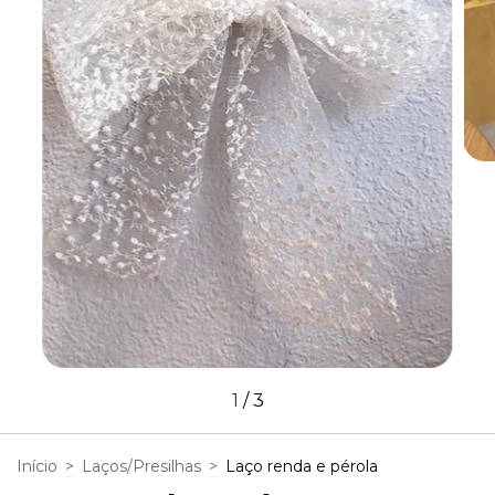
1
/
3
Início
>
Laços/Presilhas
>
Laço renda e pérola