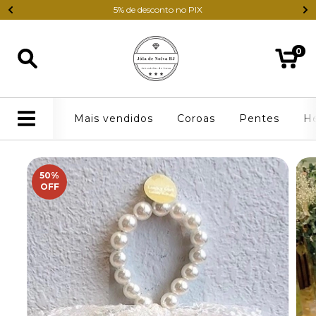
5% de desconto no PIX
0
Mais vendidos
Coroas
Pentes
H
50
%
OFF