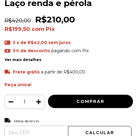
Laço renda e pérola
R$210,00
R$420,00
R$199,50
com
Pix
5
x de
R$42,00
sem juros
5% de desconto
pagando com Pix
Ver mais detalhes
Frete grátis
a partir de
R$400,00
Peça única!
ALTERAR CEP
Entregas para o CEP:
Meios de envio
CALCULAR