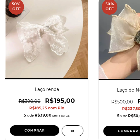
50
%
50
%
OFF
OFF
Laço renda
Laço de No
R$195,00
R$390,00
R$500,00
R$185,25
com
Pix
R$237,5
5
x de
R$39,00
sem juros
5
x de
R$50