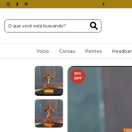
 COM 40% DE DESCONTO
Início
Coroas
Pentes
Headba
51
%
OFF