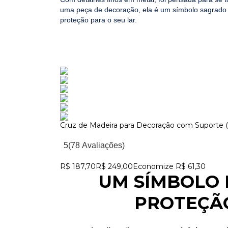
uma peça de decoração, ela é um símbolo sagrado 
proteção para o seu lar.
Cruz de Madeira para Decoração com Suport
Ir para item 1
Ir para item 2
Ir para item 3
Ir para item 4
Ir para item 5
Ir para item 6
5
(78 Avaliações)
Preço promocional
Preço normal
R$ 187,70
R$ 249,00
Economize R$ 61,30
UM SÍMBOLO 
PROTEÇÃO