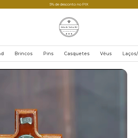
5% de desconto no PIX
nd
Brincos
Pins
Casquetes
Véus
Laços/