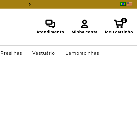
ESTAMOS INDO EMBORA DO BRASI
0
Atendimento
Minha conta
Meu carrinho
Presilhas
Vestuário
Lembracinhas