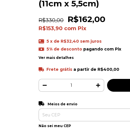
(11cm x 5,5cm)
R$162,00
R$330,00
R$153,90
com
Pix
5
x de
R$32,40
sem juros
5% de desconto
pagando com Pix
Ver mais detalhes
Frete grátis
a partir de
R$400,00
Entregas para o CEP:
Meios de envio
Não sei meu CEP