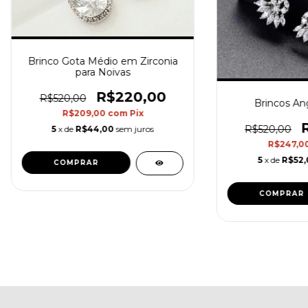
Brinco Gota Médio em Zirconia
para Noivas
R$220,00
R$520,00
Brincos An
R$209,00
com
Pix
R$520,00
5
x de
R$44,00
sem juros
R$247,0
5
x de
R$52,