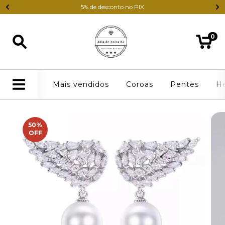
5% de desconto no PIX
0
Mais vendidos
Coroas
Pentes
H
50
%
OFF