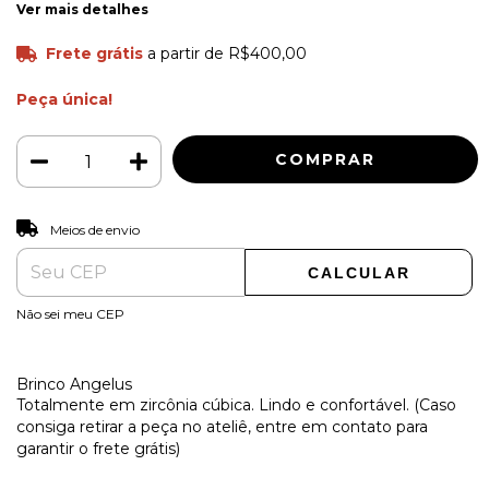
Ver mais detalhes
Frete grátis
a partir de
R$400,00
Peça única!
ALTERAR CEP
Entregas para o CEP:
Meios de envio
CALCULAR
Não sei meu CEP
Brinco Angelus
Totalmente em zircônia cúbica. Lindo e confortável. (Caso
consiga retirar a peça no ateliê, entre em contato para
garantir o frete grátis)